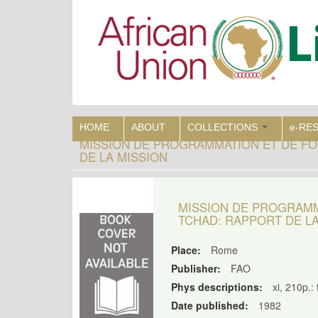
Skip
to
main
content
HOME
ABOUT
COLLECTIONS
e-RE
MISSION DE PROGRAMMATION ET DE FO
DE LA MISSION
MISSION DE PROGRAMM
TCHAD: RAPPORT DE LA
Place:
Rome
Publisher:
FAO
Phys descriptions:
xi, 210p.:
Date published:
1982