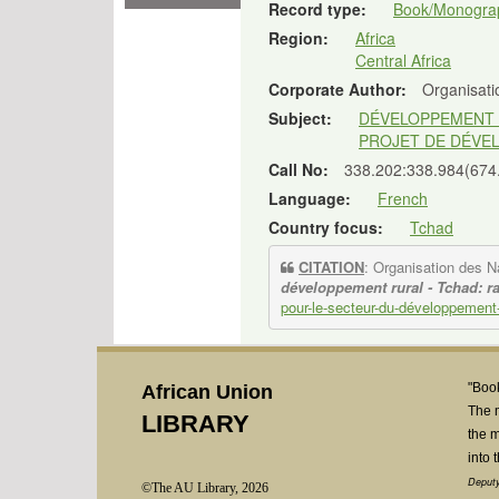
Record type:
Book/Monogra
Region:
Africa
Central Africa
Corporate Author:
Organisatio
Subject:
DÉVELOPPEMENT
PROJET DE DÉVE
Call No:
338.202:338.984(674
Language:
French
Country focus:
Tchad
CITATION
: Organisation des Na
développement rural - Tchad: r
pour-le-secteur-du-développement-
"Book
African Union
The 
LIBRARY
the m
into 
Deputy
©The AU Library, 2026