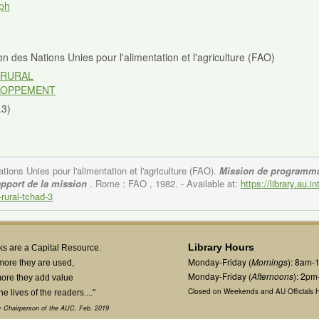
ph
n des Nations Unies pour l'alimentation et l'agriculture (FAO)
 RURAL
LOPPEMENT
.3)
tions Unies pour l'alimentation et l'agriculture (FAO).
Mission de programmat
apport de la mission
. Rome : FAO , 1982.
- Available at:
https://library.au.
rural-tchad-3
Library Hours
s are a Capital Resource.
Monday-Friday (
Mornings
): 8am-
more they are used,
Monday-Friday (
Afternoons
): 2p
ore they add value
Closed on Weekends and AU Officials H
the lives of the readers...."
 Chairperson of the AUC, Feb. 2019