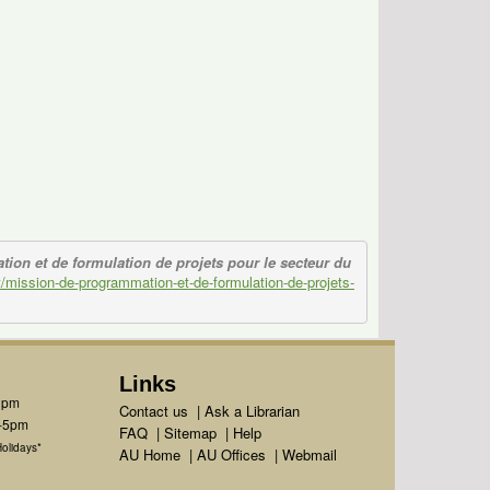
ion et de formulation de projets pour le secteur du
int/mission-de-programmation-et-de-formulation-de-projets-
Links
1pm
Contact us
|
Ask a Librarian
m-5pm
FAQ
|
Sitemap
|
Help
olidays*
AU Home
|
AU Offices
|
Webmail