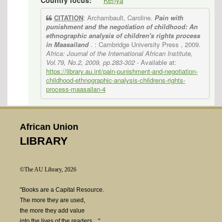
Country focus:
Kenya
CITATION
: Archambault, Caroline.
Pain with
punishment and the negotiation of childhood: An
ethnographic analysis of children's rights process
in Maasailand
. : Cambridge University Press , 2009.
Africa: Journal of the International African Institute,
Vol.79, No.2, 2009, pp.283-302
- Available at:
https://library.au.int/pain-punishment-and-negotiation-
childhood-ethnographic-analysis-childrens-rights-
process-maasailan-4
African Union
LIBRARY
©The AU Library, 2026
"Books are a Capital Resource.
The more they are used,
the more they add value
into the lives of the readers...."