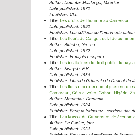
Author:
Doumbé-Moulongo, Maurice
Date published:
1972
Publisher:
CLE
Title:
Les droits de l'homme au Cameroun
Date published:
1993
Publisher:
Les éditions de l'imprimerie nation
Title:
Les fleurs du Congo : suivi de commen
Author:
Althabe, Ge´rard
Date published:
1972
Publisher:
François maspero
Title:
Les institutions de droit public du pay
Author:
Kwayeb, E.K.
Date published:
1960
Publisher:
Librairie Générale de Droit et de 
Title:
Les liens macro-économiques entre les d
Cameroun, Côte d'Ivoire, Gabon, Nigéria, Za
Author:
Mamadou, Dembele
Date published:
1984
Publisher:
Banque Indosuez : services des 
Title:
Les Massa du Cameroun: vie économiqu
Author:
De Garine, Igor
Date published:
1964
Publisher:
Presses Universitaires de France