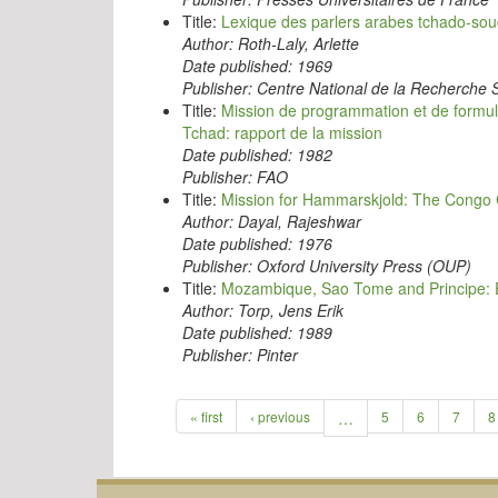
Title:
Lexique des parlers arabes tchado-so
Author:
Roth-Laly, Arlette
Date published:
1969
Publisher:
Centre National de la Recherche S
Title:
Mission de programmation et de formula
Tchad: rapport de la mission
Date published:
1982
Publisher:
FAO
Title:
Mission for Hammarskjold: The Congo C
Author:
Dayal, Rajeshwar
Date published:
1976
Publisher:
Oxford University Press (OUP)
Title:
Mozambique, Sao Tome and Principe: Ec
Author:
Torp, Jens Erik
Date published:
1989
Publisher:
Pinter
« first
‹ previous
…
5
6
7
8