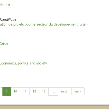
udanais
cientifique
tion de projets pour le secteur du développement rural -
risis
onomics, politics and society
9
10
11
12
13
…
next ›
last »