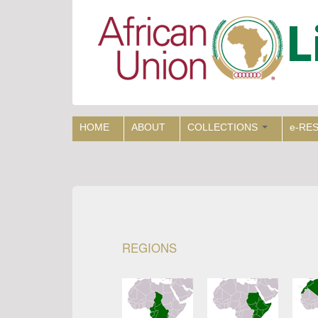
Skip
to
main
content
HOME
ABOUT
COLLECTIONS
e-RE
REGIONS