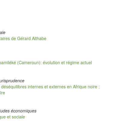
ale
taires de Gérard Althabe
s bamiléké (Cameroun): évolution et régime actuel
Jurisprudence
éséquilibres internes et externes en Afrique noire :
ïre
études économiques
e et sociale